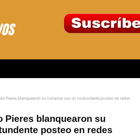
ndo Pieres blanquearon su romance con un contundente posteo en redes
o Pieres blanquearon su
tundente posteo en redes