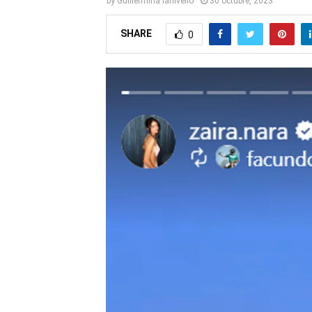
by
Guillermina Ianivello
30 octubre, 2023
SHARE
0