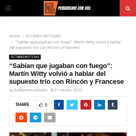
PRIMARY
MENU
Home
ÚLTIMAS NOTICIAS
“Sabían que jugaban con fuego”: Martín Witty volvió a hablar
del supuesto trío con Rincón y Francese
ÚLTIMAS NOTICIAS
“Sabían que jugaban con fuego”:
Martín Witty volvió a hablar del
supuesto trío con Rincón y Francese
by
Guillermina Ianivello
21 octubre, 2023
SHARE
0