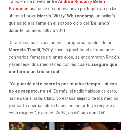
La polémica novela entre
Andrea Rincón
y
Belén
Francese
acaba de sumar un nuevo protagonista en las
últimas horas:
Martín ‘Witty’ Whitencamp
, un bailarín
que saltó a la fama en el exitoso ciclo del ‘
Bailando
‘
durante los años 2007 a 2011.
Durante su participación en el programa conducido por
Marcelo Tinelli
, ‘
Witty
‘ tuvo la posibilidad de codearse
con varios famosos y, entre ellos, se encontraron Rincón
y Francese, dos mediáticas con las cuales
aseguró que
conformó un trío sexual
.
“
Yo guardé este secreto por mucho tiempo… si eso
no es respeto, no sé
. Es más, si nadie hablaba de esto,
nadie sabría nada. Claro, yo estaba alejado de los medios
y si tanto querría salir lo habría hecho antes y respeté a
esas mujeres”, expresó ‘
Witty
‘, en diálogo con ‘
TN
‘.