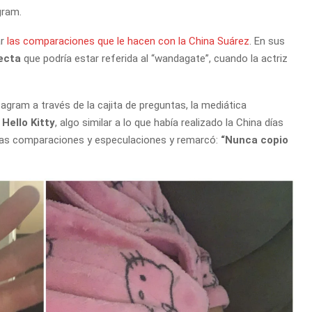
gram.
ar
las comparaciones que le hacen con la China Suárez
. En sus
ecta
que podría estar referida al “wandagate”, cuando la actriz
gram a través de la cajita de preguntas, la mediática
Hello Kitty
, algo similar a lo que había realizado la China días
las comparaciones y especulaciones y remarcó:
“Nunca copio