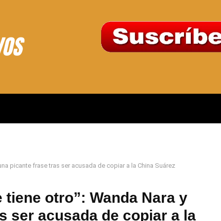
una picante frase tras ser acusada de copiar a la China Suárez
 tiene otro”: Wanda Nara y
as ser acusada de copiar a la