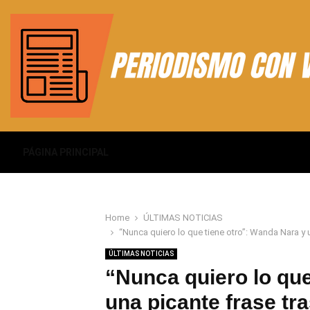
PÁGINA PRINCIPAL
Home
ÚLTIMAS NOTICIAS
“Nunca quiero lo que tiene otro”: Wanda Nara y 
ÚLTIMAS NOTICIAS
“Nunca quiero lo que
una picante frase tr