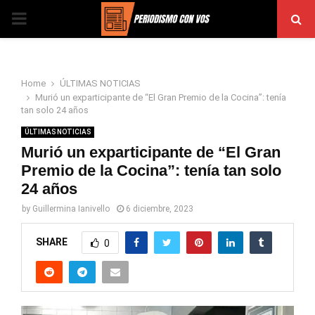
PRIMARY
MENU
Home
ÚLTIMAS NOTICIAS
Murió un exparticipante de “El Gran Premio de la Cocina”: tenía
tan solo 24 años
ÚLTIMAS NOTICIAS
Murió un exparticipante de “El Gran
Premio de la Cocina”: tenía tan solo
24 años
by
Guillermina Ianivello
6 diciembre, 2023
SHARE
0