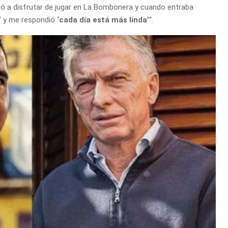
vió a disfrutar de jugar en La Bombonera y cuando entraba
a’ y me respondió
‘cada día está más linda’
“.