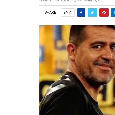
by
Guillermina Ianivello
23 noviembre, 2023
SHARE
0