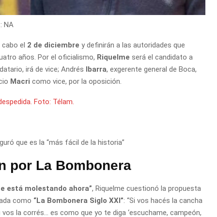
: NA
 cabo el
2 de diciembre
y definirán a las autoridades que
uatro años. Por el oficialismo,
Riquelme
será el candidato a
datario, irá de vice; Andrés
Ibarra
, exgerente general de Boca,
icio
Macri
como vice, por la oposición.
uró que es la “más fácil de la historia”
n por La Bombonera
ue está molestando ahora”
, Riquelme cuestionó la propuesta
inada como
“La Bombonera Siglo XXI”
: “Si vos hacés la cancha
Si vos la corrés… es como que yo te diga ‘escuchame, campeón,