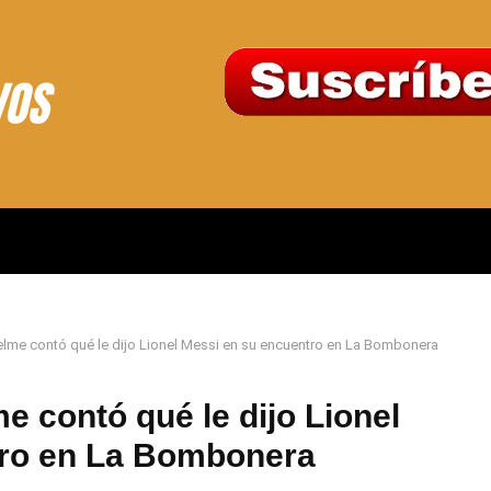
me contó qué le dijo Lionel Messi en su encuentro en La Bombonera
 contó qué le dijo Lionel
tro en La Bombonera