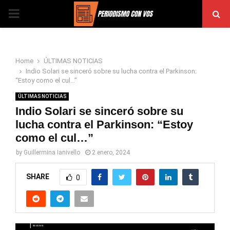
PRIMARY
MENU
Home
ÚLTIMAS NOTICIAS
Indio Solari se sinceró sobre su lucha contra el Parkinson:
“Estoy como el cul…”
ÚLTIMAS NOTICIAS
Indio Solari se sinceró sobre su
lucha contra el Parkinson: “Estoy
como el cul…”
by
Guillermina Ianivello
2 enero, 2024
SHARE
0