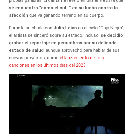
propias palabras. El cantante reveló en una entrevista que
se encuentra “como el cul…” en su lucha contra la
afección
que va ganando terreno en su cuerpo.
Durante su charla con
Julio Leiva
en el ciclo “Caja Negra”,
el artista se sinceró sobre su estado. Incluso,
se decidió
grabar el reportaje en penumbras por su delicado
estado de salud
, aunque aprovechó para hablar de sus
nuevos proyectos, como
el lanzamiento de tres
canciones en los últimos días del 2023
.