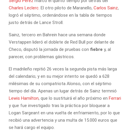
Sergio Pérez
marcó el quinto tiempo por detrás del
Charles Leclerc
. El otro piloto de Maranello,
Carlos Sainz
,
logró el séptimo, ordenándose en la tabla de tiempos
justo detrás de Lance Stroll.
Sainz, tercero en Bahrein hace una semana donde
Verstappen lideró el doblete de Red Bull por delante de
Checo, disputó la jornada de pruebas con
fiebre
y, al
parecer, con problemas gástricos.
El madrileño repitió 26 veces la segunda pista más larga
del calendario; y en su mejor intento se quedó a 628
milésimas de su compatriota Alonso, con el séptimo
tiempo del día. Apenas un lugar detrás de Sainz termnió
Lewis Hamilton
, que lo sustituirá el año próximo en
Ferrari
y que fue investigado tras la práctica por bloquear a
Logan Sargeant en una vuelta de enfriamiento, por lo que
recibió una advertencia y una multa de 15.000 euros que
se hará cargo el equipo.