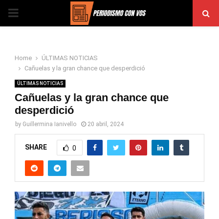
PRIMARY
MENU
Home
ÚLTIMAS NOTICIAS
Cañuelas y la gran chance que desperdició
ÚLTIMAS NOTICIAS
Cañuelas y la gran chance que
desperdició
by
Guillermina Ianivello
20 abril, 2024
SHARE
0